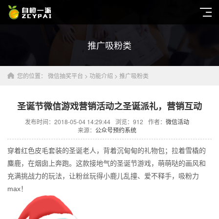
推广吸粉类
您的位置：
微信抽奖平台
>
功能介绍
>
推广吸粉类
圣诞节微信游戏营销活动之圣诞派礼，营销互动
发布时间：2018-05-04 14:29:44
浏览：
912
作者：
微信活动
来源：
公众号预约系统
穿着红色皮毛套装的圣诞老人，背着沉甸甸的礼物包；拉着雪橇的
麋鹿，在烟囱上奔跑。这款接地气的圣诞节游戏，萌萌哒的画风和
充满挑战力的玩法，让粉丝玩得小鹿儿乱撞、爱不释手，吸粉力
max！