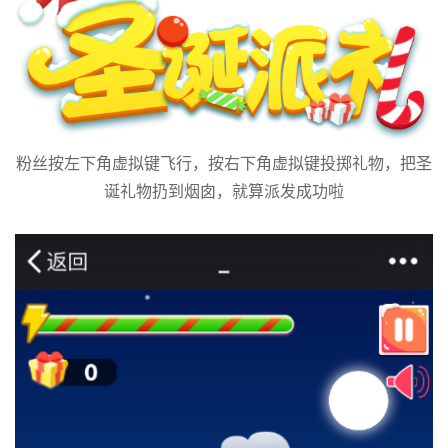
粉丝按左下角虚拟键飞行，按右下角虚拟键投掷礼物，把圣
诞礼物扔到烟囱，就算派发成功啦