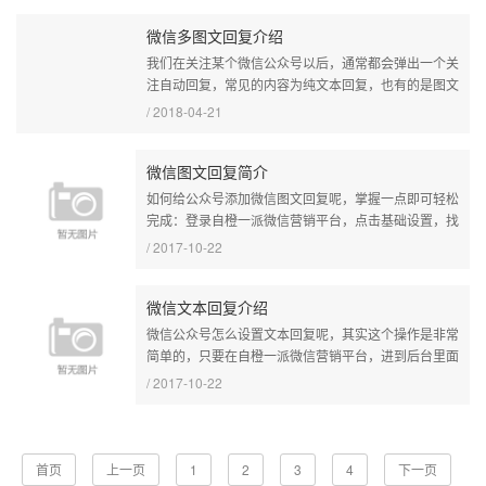
微信多图文回复介绍
我们在关注某个微信公众号以后，通常都会弹出一个关
注自动回复，常见的内容为纯文本回复，也有的是图文
回复，但是小伙伴们知道怎么设置关注后弹出多图文
/ 2018-04-21
吗，一起看看吧。...
微信图文回复简介
如何给公众号添加微信图文回复呢，掌握一点即可轻松
完成：登录自橙一派微信营销平台，点击基础设置，找
到微信图文回复，新增一个就可以了，填写里面的标
/ 2017-10-22
题、关键词、图片、外链地址等...
微信文本回复介绍
微信公众号怎么设置文本回复呢，其实这个操作是非常
简单的，只要在自橙一派微信营销平台，进到后台里面
找到基础设置，点击微信-文本回复，新增文本自定义
/ 2017-10-22
回复，设置关键词、匹配类型...
首页
上一页
1
2
3
4
下一页