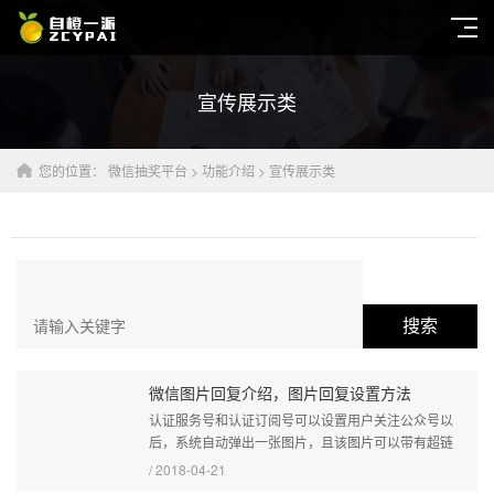
宣传展示类
您的位置：
微信抽奖平台
>
功能介绍
>
宣传展示类
搜索
微信图片回复介绍，图片回复设置方法
认证服务号和认证订阅号可以设置用户关注公众号以
后，系统自动弹出一张图片，且该图片可以带有超链
接，也就是点击图片会跳转到商家指定的网站，下面小
/ 2018-04-21
编教给大家方法。...